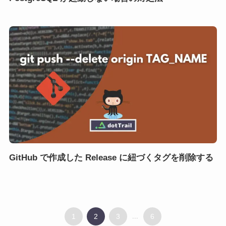
GitHub で作成した Release に紐づくタグを削除する
1
2
3
...
6