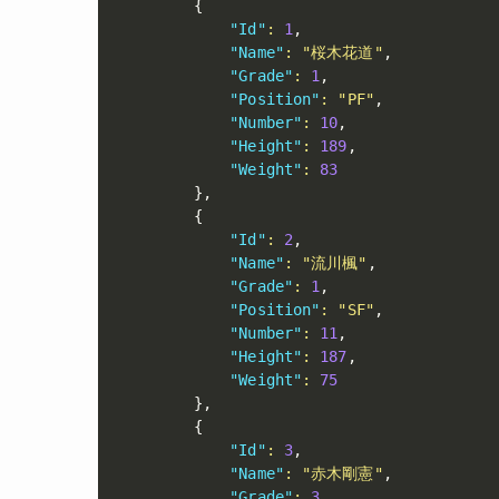
{
"Id"
:
1
,
"Name"
:
"桜木花道"
,
"Grade"
:
1
,
"Position"
:
"PF"
,
"Number"
:
10
,
"Height"
:
189
,
"Weight"
:
83
}
,
{
"Id"
:
2
,
"Name"
:
"流川楓"
,
"Grade"
:
1
,
"Position"
:
"SF"
,
"Number"
:
11
,
"Height"
:
187
,
"Weight"
:
75
}
,
{
"Id"
:
3
,
"Name"
:
"赤木剛憲"
,
"Grade"
:
3
,