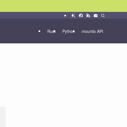
Rust
Python
mountix API