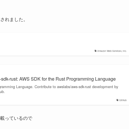
 が発表されました。
Amazon Web Services, Inc.
-sdk-rust: AWS SDK for the Rust Programming Language
ramming Language. Contribute to awslabs/aws-sdk-rust development by
ub.
GitHub
ドが載っているので