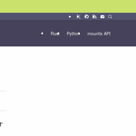
Rust
Python
mountix API
す