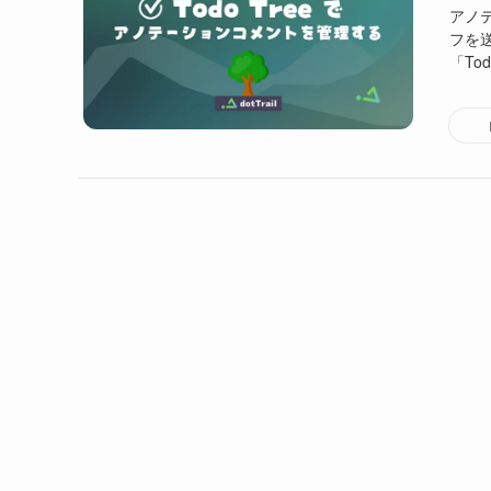
アノ
フを
「To